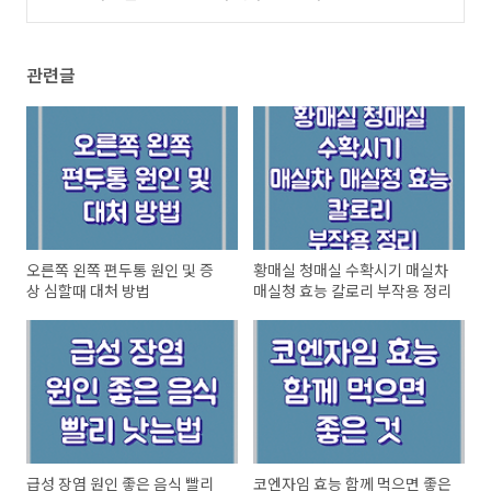
균
(0)
관련글
오른쪽 왼쪽 편두통 원인 및 증
황매실 청매실 수확시기 매실차
상 심할때 대처 방법
매실청 효능 칼로리 부작용 정리
급성 장염 원인 좋은 음식 빨리
코엔자임 효능 함께 먹으면 좋은