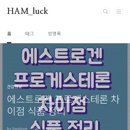
본문 바로가기
HAM_luck
홈
태그
방명록
건강정보
에스트로겐 프로게스테론 차
이점 식품 정리
by hamlove
2024. 5. 27.