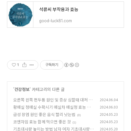
석류씨 부작용과 효능
good-luck81.com
1
구독하기
'
건강정보
' 카테고리의 다른 글
오른쪽 왼쪽 편두통 원인 및 증상 심할때 대처 방
2024.06.04
법
황매실 청매실 수확시기 매실차 매실청 효능 칼로
2024.06.03
(0)
리 부작용 정리
급성 장염 원인 좋은 음식 빨리 낫는법
2024.05.23
(1)
(0)
코엔자임 효능 함께 먹으면 좋은 것
2024.05.23
(1)
기초대사량 높이는 방법 남자 여자 기초대사량 평
2024.05.20