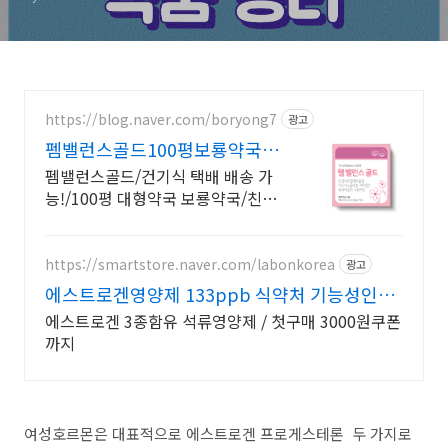
https://blog.naver.com/boryong7
광고
펨밸런스골드100평보룡약국 대
형약국/태릉입구,육사 근처
펨밸런스골드/건기식 택배 배송 가
능!/100평 대형약국 보룡약국/친절
상담!
https://smartstore.naver.com/labonkorea
광고
에스트로겐영양제 133ppb 식약처 기능성인정
석류추출물
에스트로겐 3종함유 석류영양제 / 첫구매 3000원쿠폰
까지
여성호르몬은 대표적으로 에스트로겐 프로게스테론 두 가지로