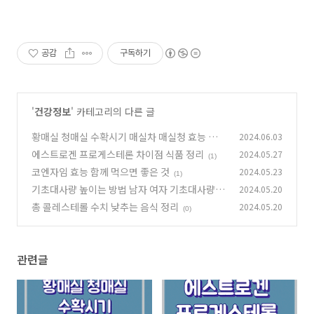
공감
구독하기
'
건강정보
' 카테고리의 다른 글
황매실 청매실 수확시기 매실차 매실청 효능 칼로
2024.06.03
리 부작용 정리
에스트로겐 프로게스테론 차이점 식품 정리
2024.05.27
(1)
(1)
코엔자임 효능 함께 먹으면 좋은 것
2024.05.23
(1)
기초대사량 높이는 방법 남자 여자 기초대사량 평
2024.05.20
균
총 콜레스테롤 수치 낮추는 음식 정리
2024.05.20
(0)
(0)
관련글