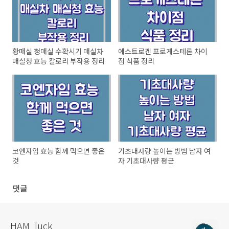
황매실 청매실 수확시기 매실차
에스트로겐 프로게스테론 차이
매실청 효능 칼로리 부작용 정리
점 식품 정리
코엔자임 효능 함께 먹으면 좋은
기초대사량 높이는 방법 남자 여
것
자 기초대사량 평균
댓글
HAM_luck