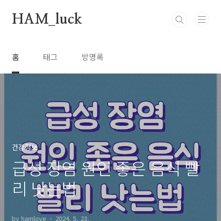
본문 바로가기
HAM_luck
홈
태그
방명록
건강정보
급성 장염 원인 좋은 음식 빨
리 낫는법
by hamlove
2024. 5. 23.