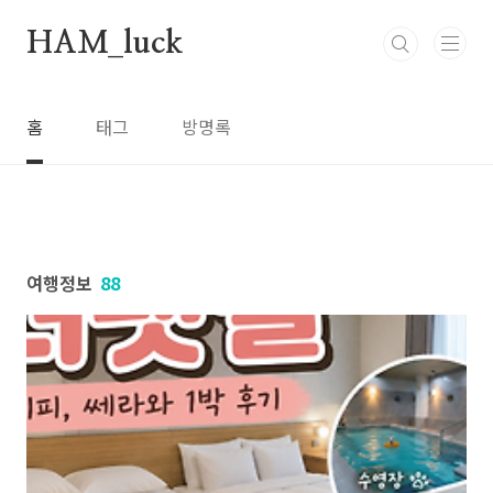
본문 바로가기
HAM_luck
홈
태그
방명록
여행정보
88