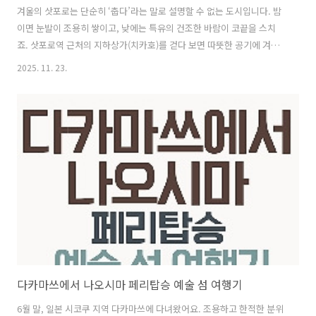
겨울의 삿포로는 단순히 ‘춥다’라는 말로 설명할 수 없는 도시입니다. 밤
이면 눈발이 조용히 쌓이고, 낮에는 특유의 건조한 바람이 코끝을 스치
죠. 삿포로역 근처의 지하상가(치카호)를 걷다 보면 따뜻한 공기에 겨울
이라는 사실이 잠시 잊힐 때도 있습니다. 이렇게 실내·실외 온도 차가 큰
2025. 11. 23.
도시는 여행자의 짐 싸기 방식마저 달라지게 만듭니다.특히 1~2월 삿포
로 특유의 폭설과 영하권 체감 온도는 “따뜻하게 입어야지”라는 마음으
로 짐을 자꾸 늘리게 만듭니다. 하지만 여행을 하다 보면 깨닫게 되는 사
실이 하나 있어요. 삿포로 여행의 핵심은 ‘두께’가 아니라 ‘조합’이라는
것.이 글에서는 제가 직접 다녀온 경험을 바탕으로, 티스토리에서도 참고
하기 좋은 현실적인 겨울 삿포로 짐싸기 방법을 정리해보려고 합니다. 많
은 분들..
다카마쓰에서 나오시마 페리탑승 예술 섬 여행기
6월 말, 일본 시코쿠 지역 다카마쓰에 다녀왔어요. 조용하고 한적한 분위