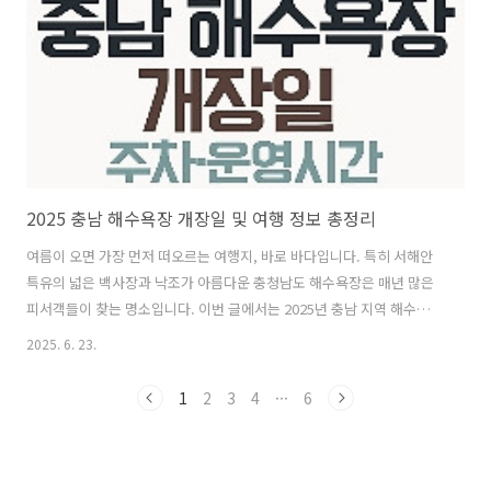
주차: 공영 유료주차장 완비 (성수기엔 오전 방문 추천)주변: 왕산마리나,
무의도, 하나개해수욕장, 을왕리카페거리 2. 왕산해수욕장 ..
2025 충남 해수욕장 개장일 및 여행 정보 총정리
여름이 오면 가장 먼저 떠오르는 여행지, 바로 바다입니다. 특히 서해안
특유의 넓은 백사장과 낙조가 아름다운 충청남도 해수욕장은 매년 많은
피서객들이 찾는 명소입니다. 이번 글에서는 2025년 충남 지역 해수욕장
들의 개장일, 특징, 주차장 정보, 주변 볼거리 등을 자세히 소개해드리겠
2025. 6. 23.
습니다. 2025 충남 해수욕장 개장일충청남도는 2025년 여름, 총 27개
해수욕장을 7월 초부터 순차적으로 개장합니다.대부분 해수욕장 개장
1
2
3
4
···
6
일: 2025년 7월 5일무창포해수욕장: 2025년 7월 12일 개장 예정운영기
간: 7월 초 ~ 8월 24일 전후※ 해수욕장별로 정확한 개장일은 각 지자체
공지사항을 확인하세요. 충남 주요 해수욕장 소개1. 대천해수욕장 (보령)