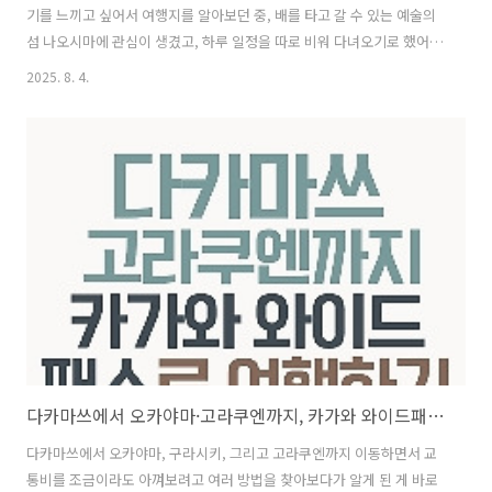
기를 느끼고 싶어서 여행지를 알아보던 중, 배를 타고 갈 수 있는 예술의
섬 나오시마에 관심이 생겼고, 하루 일정을 따로 비워 다녀오기로 했어
요. 저는 가와라마치역 근처 숙소에 머물렀고, 아침을 간단히 먹은 뒤 도
2025. 8. 4.
보로 다카마쓰 항까지 이동했어요. 약 17분 정도 걸렸는데, 길이 단순하
고 안내도 잘 되어 있어서 큰 어려움은 없었어요. 다카마쓰 치코역을 지
나 항구 쪽으로 계속 걸어가면 바다와 함께 다카마쓰항 표지판이 나와요.
배표 구매 및 요금 정보항구에서 배표를 구입했어요. 최근 요금이 인상되
어서 성인 기준 왕복 1,360엔, 소인은 680엔이었어요. 자동발권기도 있
었지만, 저는 창구에서 영어로 "Round trip to Nao..
다카마쓰에서 오카야마·고라쿠엔까지, 카가와 와이드패스로 여행하기
다카마쓰에서 오카야마, 구라시키, 그리고 고라쿠엔까지 이동하면서 교
통비를 조금이라도 아껴보려고 여러 방법을 찾아보다가 알게 된 게 바로