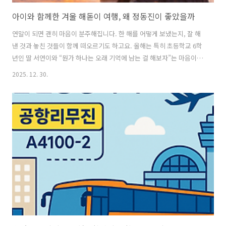
아이와 함께한 겨울 해돋이 여행, 왜 정동진이 좋았을까
연말이 되면 괜히 마음이 분주해집니다. 한 해를 어떻게 보냈는지, 잘 해
낸 것과 놓친 것들이 함께 떠오르기도 하고요. 올해는 특히 초등학교 6학
년인 딸 서연이와 “뭔가 하나는 오래 기억에 남는 걸 해보자”는 마음이
들었습니다. 그래서 정한 게 겨울 해돋이였고, 그중에서도 정동진을 선택
2025. 12. 30.
했습니다. 정동진은 워낙 ‘해돋이 명소’로 유명하지만, 막상 아이와 함께
라면 걱정이 먼저 되더라고요. 새벽에 이동하는 게 괜찮을지, 산을 올라
야 하는 곳은 위험하지 않을지, 추위는 얼마나 매서울지. 결론부터 말하
면, 정동진은 아이와 함께하기에 부담이 적은 해돋이 장소였습니다. ‘괜
히 유명한 게 아니구나’ 싶었던 포인트가 꽤 많았어요. 바다 바로 앞, 등
산 없는 해돋이가족 여행지로서 정동진이 정말 좋은 이유는, 해돋이를
보..