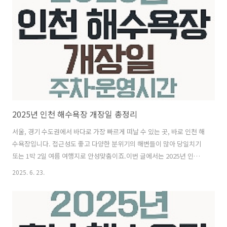
남아 있어야 안전합니다. e-티켓: 모바일에 저장하거나 출력본 지참
Visit Japan Web 등록: 일본 입국 간소화를 위한 필수 절차입니다. Visit
Japan Web 공식 사이트에서 사전 등록 ..
2025년 인천 해수욕장 개장일 총정리
서울, 경기 수도권에서 바다로 가장 빠르게 떠날 수 있는 곳, 바로 인천 해
수욕장입니다. 접근성도 좋고 다양한 분위기의 해변들이 많아 당일치기
또는 1박 2일 여름 여행지로 안성맞춤이죠.이번 글에서는 2025년 인천
해수욕장의 개장일을 중심으로, 각 해수욕장의 특징, 주차장, 운영시간,
2025. 6. 23.
주변 관광지까지 풍부하게 알려드리겠습니다. 1. 을왕리해수욕장 (중구)
인천 대표 해수욕장으로 수려한 낙조와 활기찬 분위기로 항상 많은 관광
객이 찾는 명소입니다.개장일: 2025년 7월 6일운영시간: 오전 9시 ~ 오
후 6시특징: 백사장 넓고 해양레저 활동 가능 (바나나보트, 패들보드 등)