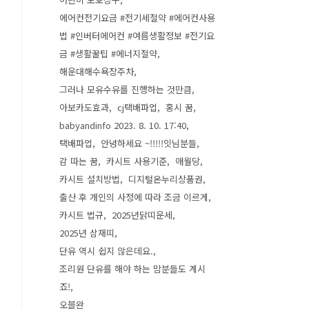
에어컨전기요금 #전기세절약 #에어컨사용
법 #인버터에어컨 #여름생활정보 #전기요
금 #생활꿀팁 #에너지절약
해운대해수욕장주차
그러나 모유수유를 진행하는 것만큼
아보카도효과
cj택배파업
홍시 꿈
babyandinfo 2023. 8. 10. 17:40
택배파업
안녕하세요 ~!!!!!잇님분들
감 따는 꿈
카시트 사용기준
애월당
카시트 설치방법
디지털온누리상품권
출산 후 개인의 사정에 따라 조금 이르게
카시트 법규
2025년닭띠운세
2025년 삼재띠
단유 역시 쉽지 않은데요.
조리원 단유를 해야 하는 맘분들도 계시
죠!
오블완