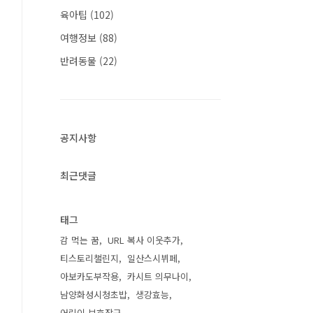
육아팁
(102)
여행정보
(88)
반려동물
(22)
공지사항
최근댓글
태그
감 먹는 꿈
URL 복사 이웃추가
티스토리챌린지
일산스시뷔페
아보카도부작용
카시트 의무나이
남양화성시청초밥
생강효능
어린이 보호장구