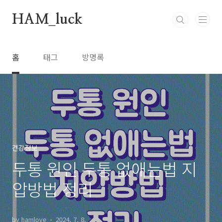
본문 바로가기
HAM_luck
홈
태그
방명록
건강정보
두통 원인 두통 없애는법 지
압방법 정리
by hamlove
2024. 7. 8.