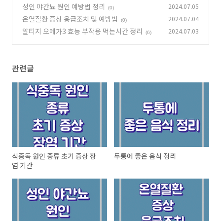
성인 야간뇨 원인 예방법 정리
2024.07.05
(0)
온열질환 증상 응급조치 및 예방법
2024.07.04
(0)
알티지 오메가3 효능 부작용 먹는시간 정리
2024.07.03
(6)
관련글
식중독 원인 종류 초기 증상 장
두통에 좋은 음식 정리
염 기간