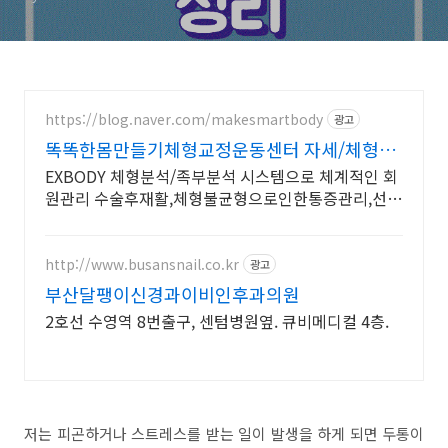
https://blog.naver.com/makesmartbody
광고
똑똑한몸만들기체형교정운동센터 자세/체형교
정,재활운동 전문
EXBODY 체형분석/족부분석 시스템으로 체계적인 회
원관리 수술후재활,체형불균형으로인한통증관리,선수
컨디셔닝,1:1맞춤 개별운동 전문센터
http://www.busansnail.co.kr
광고
부산달팽이신경과이비인후과의원
2호선 수영역 8번출구, 센텀병원옆. 큐비메디컬 4층.
저는 피곤하거나 스트레스를 받는 일이 발생을 하게 되면 두통이