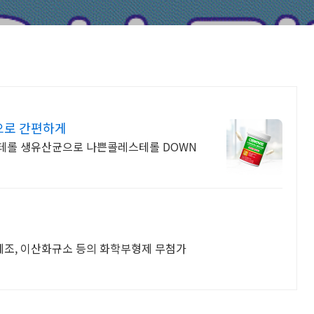
으로 간편하게
테롤 생유산균으로 나쁜콜레스테롤 DOWN
조, 이산화규소 등의 화학부형제 무첨가