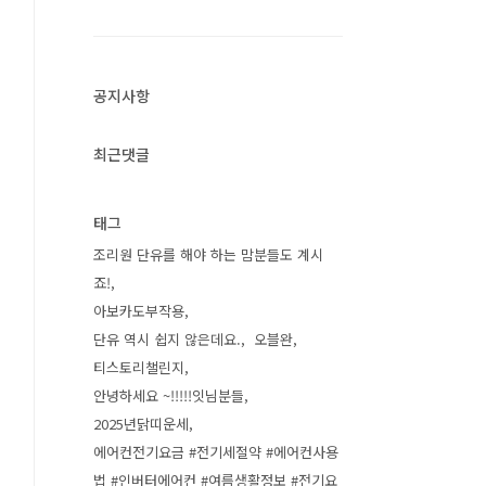
공지사항
최근댓글
태그
조리원 단유를 해야 하는 맘분들도 계시
죠!
아보카도부작용
단유 역시 쉽지 않은데요.
오블완
티스토리챌린지
안녕하세요 ~!!!!!잇님분들
2025년닭띠운세
에어컨전기요금 #전기세절약 #에어컨사용
법 #인버터에어컨 #여름생활정보 #전기요