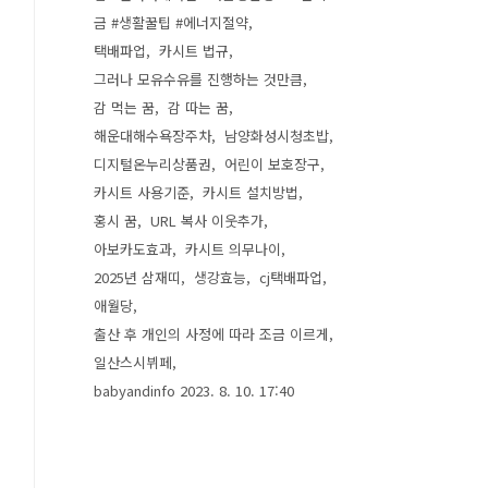
금 #생활꿀팁 #에너지절약
택배파업
카시트 법규
그러나 모유수유를 진행하는 것만큼
감 먹는 꿈
감 따는 꿈
해운대해수욕장주차
남양화성시청초밥
디지털온누리상품권
어린이 보호장구
카시트 사용기준
카시트 설치방법
홍시 꿈
URL 복사 이웃추가
아보카도효과
카시트 의무나이
2025년 삼재띠
생강효능
cj택배파업
애월당
출산 후 개인의 사정에 따라 조금 이르게
일산스시뷔페
babyandinfo 2023. 8. 10. 17:40