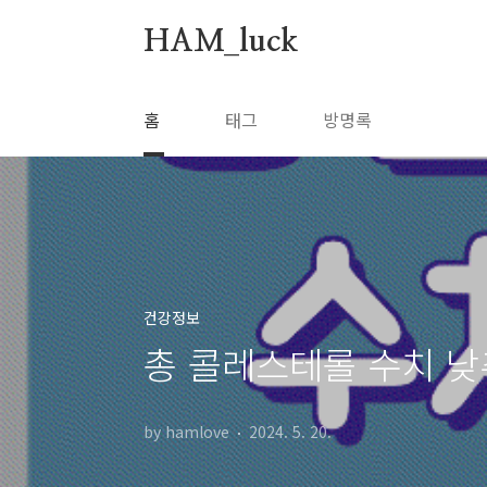
본문 바로가기
HAM_luck
홈
태그
방명록
건강정보
총 콜레스테롤 수치 낮
by hamlove
2024. 5. 20.