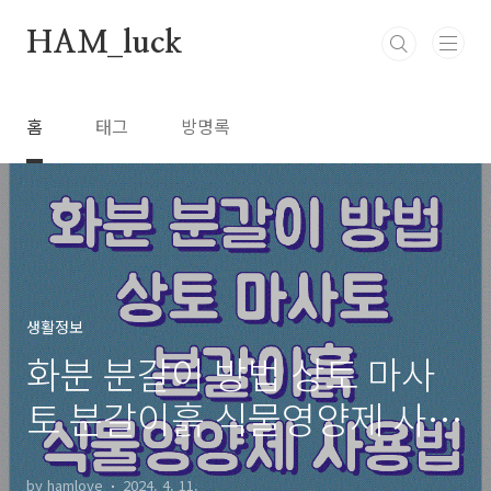
본문 바로가기
HAM_luck
홈
태그
방명록
생활정보
화분 분갈이 방법 상토 마사
토 분갈이흙 식물영양제 사용
법
by hamlove
2024. 4. 11.