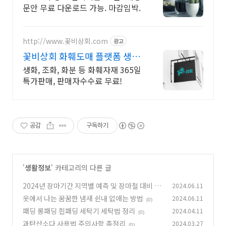
문안 무료 다운로드 가능. 마감임박.
http://www.꽃비상회.com
광고
꽃비상회 화훼도매 플랫폼 생화
꽃자재 특가 할인
생화, 조화, 화분 등 화훼자재 365일
특가판매, 판매자수수료 무료!
공감
구독하기
'
생활정보
' 카테고리의 다른 글
2024년 장마기간 지역별 예측 및 장마철 대비 방
2024.06.11
법
옷에서 나는 꿈꿈한 냄새 쉰내 없애는 방법
2024.06.11
(0)
(0)
패딩 롱패딩 흰패딩 세탁기 세탁법 정리
2024.04.11
(0)
과탄산소다 사용법 주의사항 총정리
2024.03.27
(0)