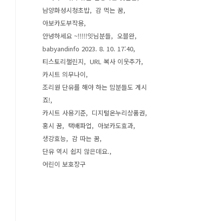
남양화성시청초밥
감 먹는 꿈
아보카도부작용
안녕하세요 ~!!!!!잇님분들
오블완
babyandinfo 2023. 8. 10. 17:40
티스토리챌린지
URL 복사 이웃추가
카시트 의무나이
조리원 단유를 해야 하는 맘분들도 계시
죠!
카시트 사용기준
디지털온누리상품권
홍시 꿈
택배파업
아보카도효과
생강효능
감 따는 꿈
단유 역시 쉽지 않은데요.
어린이 보호장구