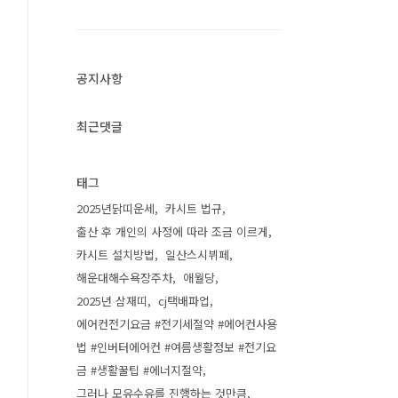
공지사항
최근댓글
태그
2025년닭띠운세
카시트 법규
출산 후 개인의 사정에 따라 조금 이르게
카시트 설치방법
일산스시뷔페
해운대해수욕장주차
애월당
2025년 삼재띠
cj택배파업
에어컨전기요금 #전기세절약 #에어컨사용
법 #인버터에어컨 #여름생활정보 #전기요
금 #생활꿀팁 #에너지절약
그러나 모유수유를 진행하는 것만큼