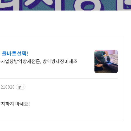
 올바른선택!
&사업장방역방제전문, 방역방제장비제조
8218828
광고
방치하지 마세요!