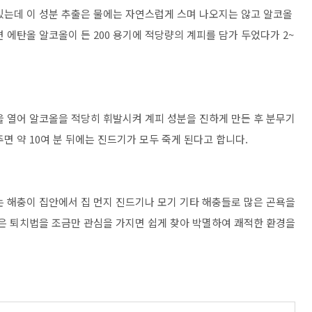
있는데 이 성분 추출은 물에는 자연스럽게 스며 나오지는 않고 알코올
 에탄올 알코올이 든 200 용기에 적당량의 계피를 담가 두었다가 2~
을 열어 알코올을 적당히 휘발시켜 계피 성분을 진하게 만든 후 분무기
면 약 10여 분 뒤에는 진드기가 모두 죽게 된다고 합니다.
는 해충이 집안에서 집 먼지 진드기나 모기 기타 해충들로 많은 곤욕을
좋은 퇴치법을 조금만 관심을 가지면 쉽게 찾아 박멸하여 쾌적한 환경을