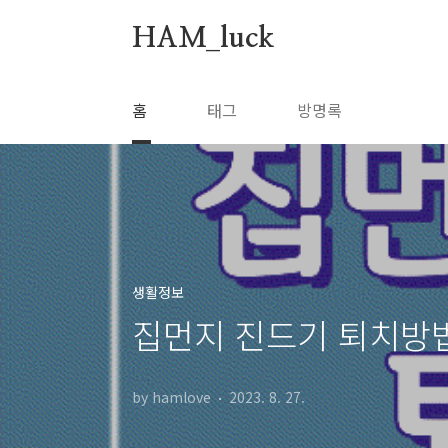
본문 바로가기
HAM_luck
홈
태그
방명록
생활정보
집먼지 진드기 퇴치방
by hamlove
2023. 8. 27.