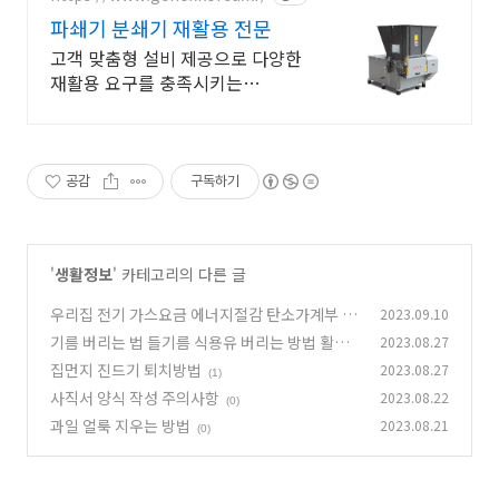
파쇄기 분쇄기 재활용 전문
고객 맞춤형 설비 제공으로 다양한
재활용 요구를 충족시키는
GENOXKOREA
공감
구독하기
'
생활정보
' 카테고리의 다른 글
우리집 전기 가스요금 에너지절감 탄소가계부 신
2023.09.10
청방법
기름 버리는 법 들기름 식용유 버리는 방법 활용
2023.08.27
(0)
팁
집먼지 진드기 퇴치방법
2023.08.27
(0)
(1)
사직서 양식 작성 주의사항
2023.08.22
(0)
과일 얼룩 지우는 방법
2023.08.21
(0)