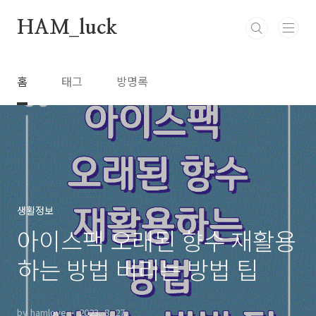
본문 바로가기
HAM_luck
홈
태그
방명록
생활정보
아이스팩 오래된 향수 재활용
하는 방법 버리는 방법 팁
by hamlove
2023. 8. 27.