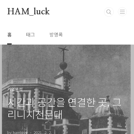
본문 바로가기
HAM_luck
홈
태그
방명록
기업분석
시간과 공간을 연결한 곳, 그
리니치천문대
by hamlove
2021. 2. 2.