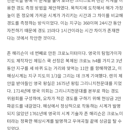
천문학을 통해 이 문제를 풀어 보려던 크리스토퍼 렌은 시계를 이
용한 경도 측정 방법을 제안하였다. 목적지에 도착해서 해가 가장
높이 뜬 정오에 가져온 시계가 가리키는 시간과 그 차이를 비교해
경도를 측정하는 방식이었다. 이는 지구는 360이며 24시간 동안
자전하기 때문에 경도 15마다 1시간이라는 시간 차이가 존재한
다는 것에서 착안한 것이다.
존 해리슨이 네 번째로 만든 크로노미터이다. 영국의 탐험가이자
지도 제작자인 제임스 쿡 선장은 복제된 크로노 h4를 가지고 3년
동안 지구를 세 바퀴 도는 거리와 맞먹는 11만 를 항해하였고, 이
해상시계는 지구 지도의 1/3을 그리는 데 크게 기여했다. 렌의 제
안을 받아들인 영국 왕실은 1675년 왕립 그리니치천문대를 지었
다. 1714년에 영국 의회는 그리니치천문대를 본부로 하는 경도
위원회를 구성하여, 오차가 적은 경도를 구하기 위해 현상금 2만
파운드를 내걸었다. 해상에서 정상적으로 작동하는 시계가 발명
되지 않았던 1761년에 영국의 시계 기술자 존 해리슨은 크로노미
터라는 정확한 해상시계를 발명하고 우여곡절 끝에 상금을 탈 수
있었다.