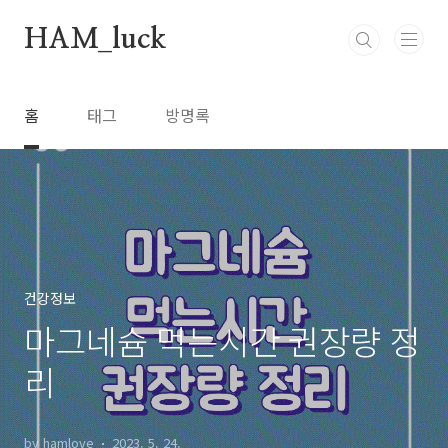
본문 바로가기
HAM_luck
홈
태그
방명록
건강정보
마그네슘 먹는시간 권장량 정
리
by hamlove
2023. 5. 24.