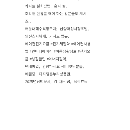
카시트 설치방법
홍시 꿈
조리원 단유를 해야 하는 맘분들도 계시
죠!
해운대해수욕장주차
남양화성시청초밥
일산스시뷔페
카시트 법규
에어컨전기요금 #전기세절약 #에어컨사용
법 #인버터에어컨 #여름생활정보 #전기요
금 #생활꿀팁 #에너지절약
택배파업
안녕하세요 ~!!!!!잇님분들
애월당
디지털온누리상품권
2025년닭띠운세
감 따는 꿈
생강효능