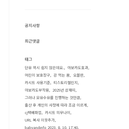
공지사항
최근댓글
태그
단유 역시 쉽지 않은데요.
아보카도효과
어린이 보호장구
감 먹는 꿈
오블완
카시트 사용기준
티스토리챌린지
아보카도부작용
2025년 삼재띠
그러나 모유수유를 진행하는 것만큼
출산 후 개인의 사정에 따라 조금 이르게
cj택배파업
카시트 의무나이
URL 복사 이웃추가
babyandinfo 2023. 8. 10. 17:40