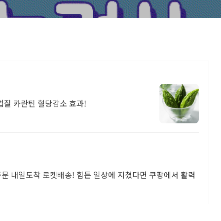
껍질 카란틴 혈당감소 효과!
슬
주문 내일도착 로켓배송! 힘든 일상에 지쳤다면 쿠팡에서 활력