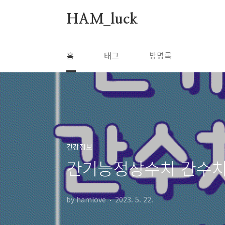
본문 바로가기
HAM_luck
홈
태그
방명록
건강정보
간기능정상수치 간수치
by hamlove
2023. 5. 22.