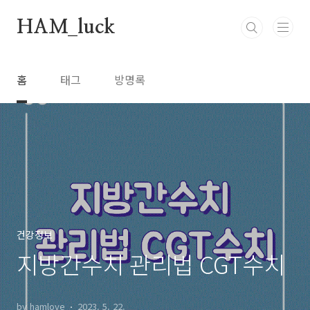
본문 바로가기
HAM_luck
홈
태그
방명록
건강정보
지방간수치 관리법 CGT수치
by hamlove
2023. 5. 22.