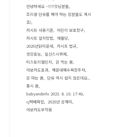
안녕하세요 ~!!!!!잇님분들
조리원 단유를 해야 하는 맘분들도 계시
죠!
카시트 사용기준
어린이 보호장구
카시트 설치방법
애월당
2025년닭띠운세
카시트 법규
생강효능
일산스시뷔페
티스토리챌린지
감 먹는 꿈
아보카도효과
해운대해수욕장주차
감 따는 꿈
단유 역시 쉽지 않은데요.
홍시 꿈
babyandinfo 2023. 8. 10. 17:40
cj택배파업
2025년 삼재띠
아보카도부작용