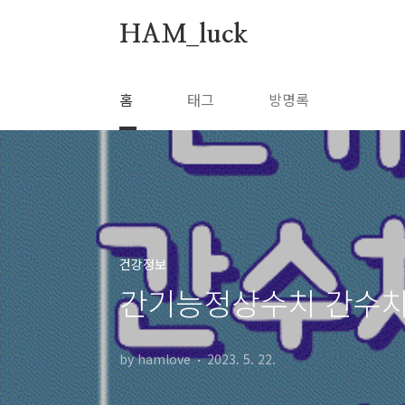
본문 바로가기
HAM_luck
홈
태그
방명록
건강정보
간기능정상수치 간수치
by hamlove
2023. 5. 22.