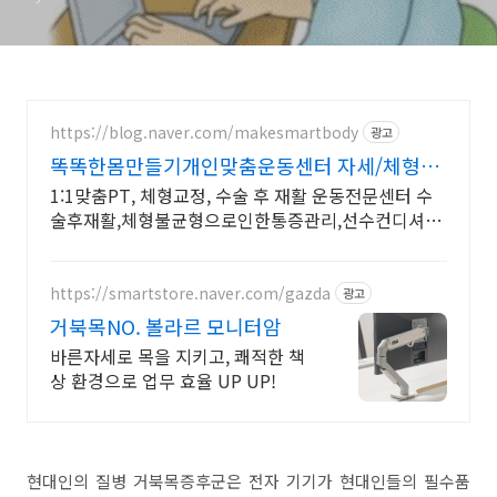
https://blog.naver.com/makesmartbody
광고
똑똑한몸만들기개인맞춤운동센터 자세/체형교
정,재활운동 전문
1:1맞춤PT, 체형교정, 수술 후 재활 운동전문센터 수
술후재활,체형불균형으로인한통증관리,선수컨디셔
닝,1:1맞춤 개별운동 전문센터
https://smartstore.naver.com/gazda
광고
거북목NO. 볼라르 모니터암
바른자세로 목을 지키고, 쾌적한 책
상 환경으로 업무 효율 UP UP!
현대인의 질병 거북목증후군은 전자 기기가 현대인들의 필수품