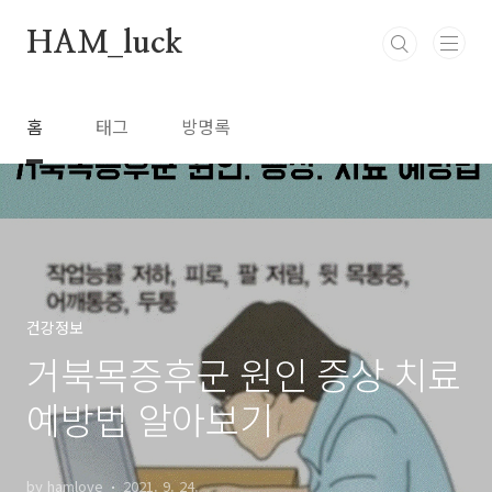
본문 바로가기
HAM_luck
홈
태그
방명록
건강정보
거북목증후군 원인 증상 치료
예방법 알아보기
by hamlove
2021. 9. 24.