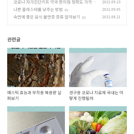
코로나 자가진단키트 약국 편의점 정확도 가격 알
2021.09.23
(0)
아보기
나쁜 콜레스테롤 낮추는 방법
2021.09.05
(0)
(0)
숙면에 좋은 음식 불면증 종류 알아보기
2021.08.21
(0)
관련글
매스틱 효능과 부작용 복용량 살
경구용 코로나 치료제 국내는 어
펴보기
떻게 진행될까