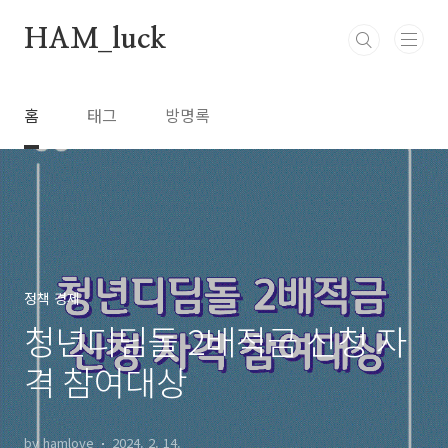
본문 바로가기
HAM_luck
홈
태그
방명록
정책 경제
청년디딤돌 2배적금 신청 자
격 참여대상
by hamlove
2024. 2. 14.