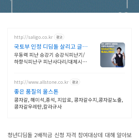
http://saligo.co.kr
광고
국토부 인정 디딤돌 살리고 글로
벌No.1 대통령상 수상
무동력 피난 승강기 승강식피난기/
하향식피난구 피난사다리/대체시설
대피공간 피난시설 디디디 DDD/국
내설치 No.1/소방청 인증/국토부
인정/김병만 모델/아파트 화재
http://www.allstone.co.kr
광고
좋은 품질의 올스톤
콩자갈, 해미석,종석, 지압로, 콩자갈수지,콩자갈노출,
콩자갈우레탄,칼라규사
청년디딤돌 2배적금 신청 자격 참여대상데 대해 알아보