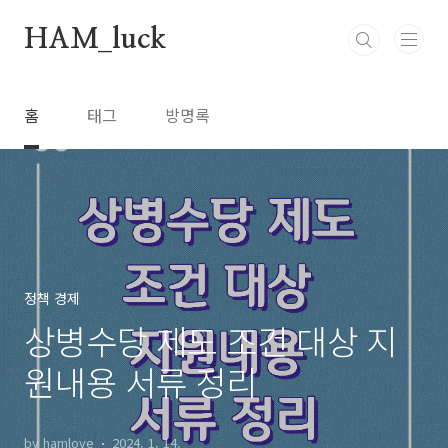
본문 바로가기
HAM_luck
홈
태그
방명록
정책 경제
상병수당 제도 조건 대상 지
원내용 서류 정리
by hamlove
2024. 1. 14.