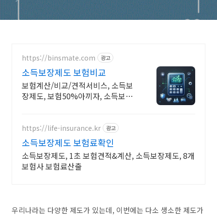
https://binsmate.com
광고
소득보장제도 보험비교
보험계산/비교/견적서비스, 소득보
장제도, 보험50%아끼자, 소득보장
제도 알뜰살뜰 가성비 보험 찾기, 보
험 가입의 시작은 내보험료계산이
먼저!
https://life-insurance.kr
광고
소득보장제도 보험료확인
소득보장제도, 1초 보험견적&계산, 소득보장제도, 8개
보험사 보험료산출
우리나라는 다양한 제도가 있는데, 이번에는 다소 생소한 제도가