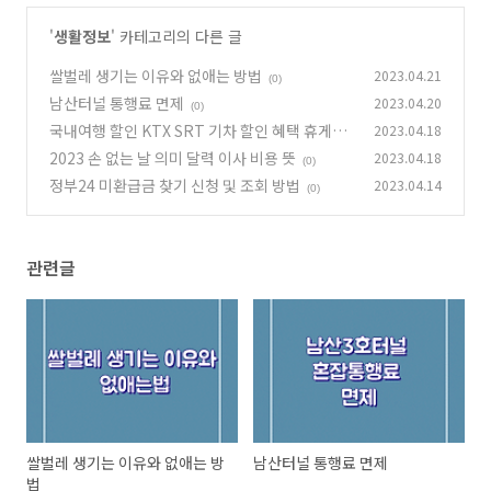
'
생활정보
' 카테고리의 다른 글
쌀벌레 생기는 이유와 없애는 방법
2023.04.21
(0)
남산터널 통행료 면제
2023.04.20
(0)
국내여행 할인 KTX SRT 기차 할인 혜택 휴게소
2023.04.18
할인 정보
2023 손 없는 날 의미 달력 이사 비용 뜻
2023.04.18
(0)
(0)
정부24 미환급금 찾기 신청 및 조회 방법
2023.04.14
(0)
관련글
쌀벌레 생기는 이유와 없애는 방
남산터널 통행료 면제
법