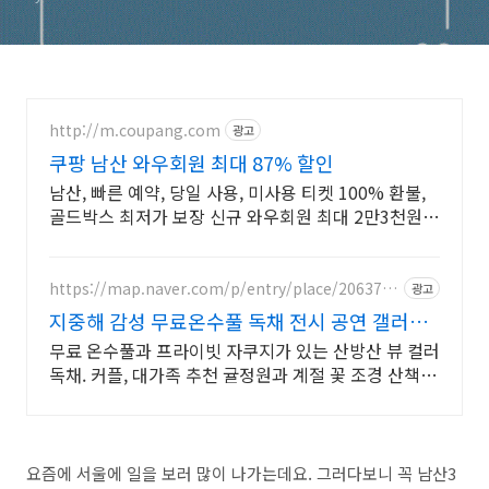
http://m.coupang.com
광고
쿠팡 남산 와우회원 최대 87% 할인
남산, 빠른 예약, 당일 사용, 미사용 티켓 100% 환불,
골드박스 최저가 보장 신규 와우회원 최대 2만3천원
쿠폰팩+5% 추가적립 혜택! 여행도 이제 쿠팡에서!
https://map.naver.com/p/entry/place/2063787
광고
708
지중해 감성 무료온수풀 독채 전시 공연 갤러리
문화공간
무료 온수풀과 프라이빗 자쿠지가 있는 산방산 뷰 컬러
독채. 커플, 대가족 추천 귤정원과 계절 꽃 조경 산책,
호텔급 침구로 푹 쉬는 제주 감성 빌리지 독채.
요즘에 서울에 일을 보러 많이 나가는데요. 그러다보니 꼭 남산3