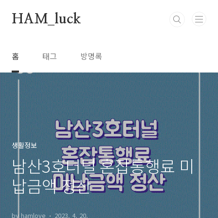
본문 바로가기
HAM_luck
홈
태그
방명록
생활정보
남산3호터널 혼잡통행료 미
납금액 정산
by hamlove
2023. 4. 20.