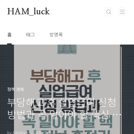
본문 바로가기
HAM_luck
홈
태그
방명록
정책 경제
부당해고 후 실업급여 신청
방법과 꼭 알아야 할 핵심 정
보 총정리
by hamlove
2025. 7. 9.