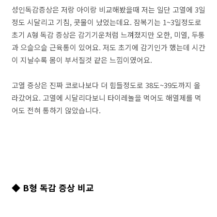
성인독감증상은 저랑 아이랑 비교해봤을때 저는 일단 고열에 3일
정도 시달리고 기침, 콧물이 났었는데요. 잠복기는 1~3일정도로
초기 A형 독감 증상은 감기기운처럼 느껴졌지만 오한, 미열, 두통
과 으슬으슬 근육통이 있어요. 저도 초기에 감기인가 했는데 시간
이 지날수록 몸이 부서질것 같은 느낌이였어요.
고열 증상은 진짜 코로나보다 더 힘들정도로 38도~39도까지 올
라갔어요. 고열에 시달리다보니 타이레놀을 먹어도 해열제를 먹
어도 전혀 통하기 않았습니다.
◆ B형 독감 증상 비교