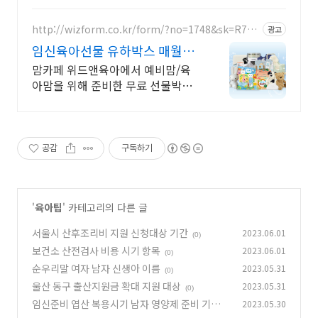
http://wizform.co.kr/form/?no=1748&sk=R7U
광고
H
임신육아선물 유하박스 매월
300명 추첨
맘카페 위드앤육아에서 예비맘/육
아맘을 위해 준비한 무료 선물박스
지금 신청가능 임산부부터 육아맘까
지 누구나 신청가능
공감
구독하기
'
육아팁
' 카테고리의 다른 글
서울시 산후조리비 지원 신청대상 기간
2023.06.01
(0)
보건소 산전검사 비용 시기 항목
2023.06.01
(0)
순우리말 여자 남자 신생아 이름
2023.05.31
(0)
울산 동구 출산지원금 확대 지원 대상
2023.05.31
(0)
임신준비 엽산 복용시기 남자 영양제 준비 기간
2023.05.30