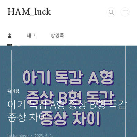
본문 바로가기
HAM_luck
홈
태그
방명록
육아팁
아기 독감 A형 증상 B형 독감
증상 차이
by hamlove
2023. 6. 1.