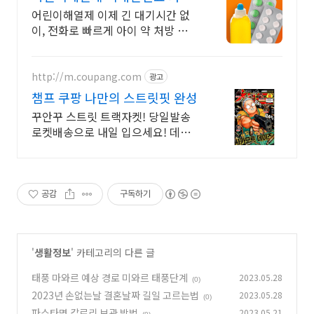
365일 24시간 진료가능
어린이해열제 이제 긴 대기시간 없
이, 전화로 빠르게 아이 약 처방 받아
요! 온누리상품권 필터 기능 추가!
이제 온누리상품권 가능 약국도 함
께 확인해보세요.
http://m.coupang.com
광고
챔프 쿠팡 나만의 스트릿핏 완성
꾸안꾸 스트릿 트랙자켓! 당일발송
로켓배송으로 내일 입으세요! 데일
리 운동복 간절기 아우터로 딱! 남녀
공용 와이드팬츠도 함께!
공감
구독하기
'
생활정보
' 카테고리의 다른 글
태풍 마와르 예상 경로 미와르 태풍단계
2023.05.28
(0)
2023년 손없는날 결혼날짜 길일 고르는법
2023.05.28
(0)
파스타면 칼로리 보관 방법
2023.05.21