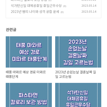
(0)
석가탄신일 대체공휴일 휴일근무수당
2023.05.14
(0)
2023년 뱀띠 나이와 성격 궁합 운세
2023.05.14
(0)
관련글
태풍 마와르 예상 경로 미와르
2023년 손없는날 결혼날짜 길
태풍단계
일 고르는법