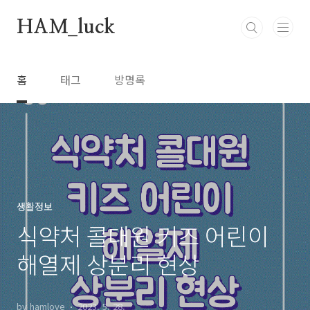
본문 바로가기
HAM_luck
홈
태그
방명록
생활정보
식약처 콜대원 키즈 어린이
해열제 상분리 현상
by hamlove
2023. 5. 28.