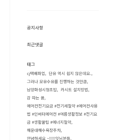
공지사항
최근댓글
태그
cj택배파업
단유 역시 쉽지 않은데요.
그러나 모유수유를 진행하는 것만큼
남양화성시청초밥
카시트 설치방법
감 따는 꿈
에어컨전기요금 #전기세절약 #에어컨사용
법 #인버터에어컨 #여름생활정보 #전기요
금 #생활꿀팁 #에너지절약
해운대해수욕장주차
안녕하세요 ~!!!!!잇님분들