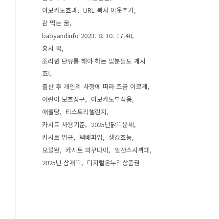
아보카도효과
URL 복사 이웃추가
감 먹는 꿈
babyandinfo 2023. 8. 10. 17:40
홍시 꿈
조리원 단유를 해야 하는 맘분들도 계시
죠!
출산 후 개인의 사정에 따라 조금 이르게
어린이 보호장구
아보카도부작용
애월당
티스토리챌린지
카시트 사용기준
2025년닭띠운세
카시트 법규
택배파업
생강효능
오블완
카시트 의무나이
일산스시뷔페
2025년 삼재띠
디지털온누리상품권