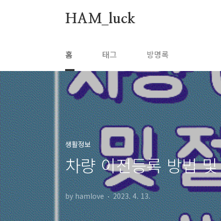
본문 바로가기
HAM_luck
홈
태그
방명록
생활정보
차량 이전등록 방법 및
by hamlove
2023. 4. 13.