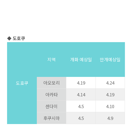
◆ 도호쿠
지역
개화 예상일
만개예상일
아오모리
4.19
4.24
도호쿠
아카타
4.14
4.19
센다이
4.5
4.10
후쿠시마
4.5
4.9