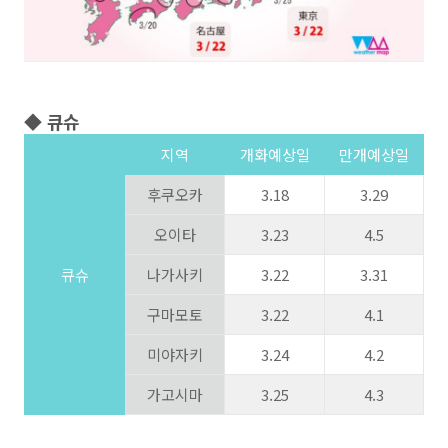
◆ 큐슈
지역
개화예상일
만개예상일
후쿠오카
3.18
3.29
오이타
3.23
4.5
큐슈
나가사키
3.22
3.31
구마모토
3.22
4.1
미야자키
3.24
4.2
가고시마
3.25
4.3