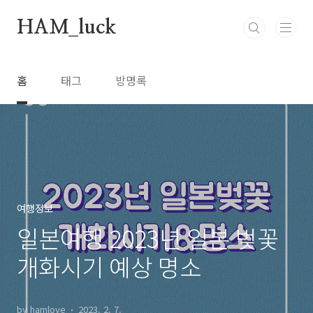
본문 바로가기
HAM_luck
홈
태그
방명록
여행정보
일본여행 2023년 일본 벚꽃
개화시기 예상 명소
by hamlove
2023. 2. 7.