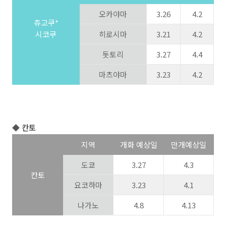
오카야마
3.26
4.2
츄고쿠*
시코쿠
히로시마
3.21
4.2
돗토리
3.27
4.4
마츠야마
3.23
4.2
◆ 칸토
지역
개화 예상일
만개예상일
도쿄
3.27
4.3
칸토
요코하마
3.23
4.1
나가노
4.8
4.13