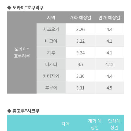
◆ 도카이*호쿠리쿠
지역
개화 예상일
만개 예상일
시즈오카
3.26
4.4
나고야
3.22
4.1
도카이*
기후
3.24
4.1
호쿠리쿠
니가타
4.7
4.12
카타자와
3.30
4.4
후쿠이
3.31
4.5
◆ 츄고쿠*시코쿠
개화 예
만개예
지역
상일
상일