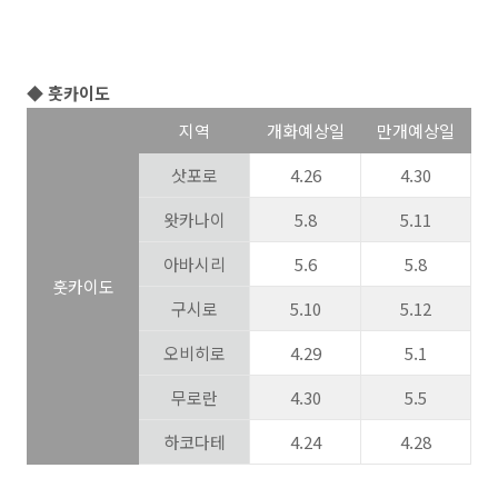
◆ 훗카이도
지역
개화예상일
만개예상일
삿포로
4.26
4.30
왓카나이
5.8
5.11
아바시리
5.6
5.8
훗카이도
구시로
5.10
5.12
오비히로
4.29
5.1
무로란
4.30
5.5
하코다테
4.24
4.28