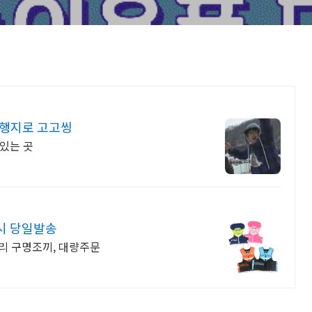
여행지로 고고씽
있는 곳
제시 당일발송
밀리 구명조끼, 대량주문