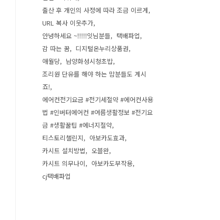
출산 후 개인의 사정에 따라 조금 이르게
URL 복사 이웃추가
안녕하세요 ~!!!!!잇님분들
택배파업
감 따는 꿈
디지털온누리상품권
애월당
남양화성시청초밥
조리원 단유를 해야 하는 맘분들도 계시
죠!
에어컨전기요금 #전기세절약 #에어컨사용
법 #인버터에어컨 #여름생활정보 #전기요
금 #생활꿀팁 #에너지절약
티스토리챌린지
아보카도효과
카시트 설치방법
오블완
카시트 의무나이
아보카도부작용
cj택배파업