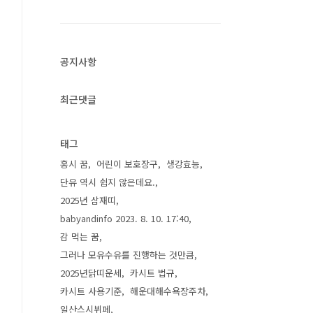
공지사항
최근댓글
태그
홍시 꿈
어린이 보호장구
생강효능
단유 역시 쉽지 않은데요.
2025년 삼재띠
babyandinfo 2023. 8. 10. 17:40
감 먹는 꿈
그러나 모유수유를 진행하는 것만큼
2025년닭띠운세
카시트 법규
카시트 사용기준
해운대해수욕장주차
일산스시뷔페