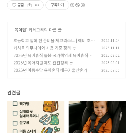
공감
구독하기
'
육아팁
' 카테고리의 다른 글
초등학교 입학 전 준비물 체크리스트 | 예비 초등
2025.11.24
학생 필수 아이템 정리
카시트 의무나이와 사용 기준 정리
2025.11.11
(0)
(0)
2026년 육아휴직 돌봄 국가책임제 육아휴직권정
2025.08.02
리
2025년 육아지원 제도 완전정리
2025.08.01
(1)
(0)
2025년 아동수당 육아휴직 배우자출산휴가 달라
2025.07.05
지는 육아정책 총정리
(0)
관련글