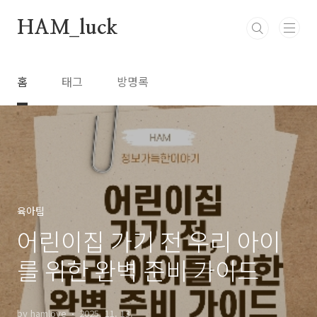
본문 바로가기
HAM_luck
홈
태그
방명록
육아팁
어린이집 가기 전 우리 아이
를 위한 완벽 준비 가이드
by hamlove
2025. 11. 13.