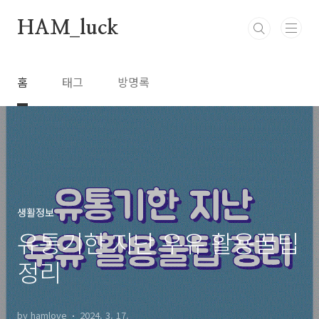
본문 바로가기
HAM_luck
홈
태그
방명록
생활정보
유통기한 지난 우유 활용꿀팁
정리
by hamlove
2024. 3. 17.