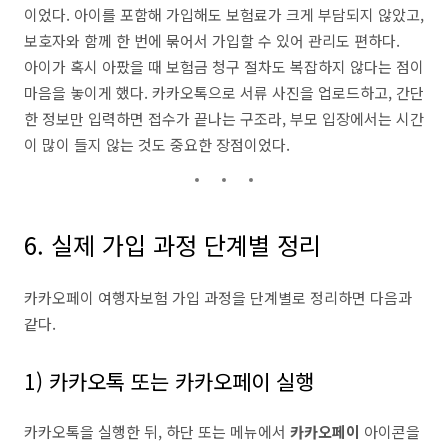
이었다. 아이를 포함해 가입해도 보험료가 크게 부담되지 않았고,
보호자와 함께 한 번에 묶어서 가입할 수 있어 관리도 편하다.
아이가 혹시 아팠을 때 보험금 청구 절차도 복잡하지 않다는 점이
마음을 놓이게 했다. 카카오톡으로 서류 사진을 업로드하고, 간단
한 정보만 입력하면 접수가 끝나는 구조라, 부모 입장에서는 시간
이 많이 들지 않는 것도 중요한 장점이었다.
6. 실제 가입 과정 단계별 정리
카카오페이 여행자보험 가입 과정을 단계별로 정리하면 다음과
같다.
1) 카카오톡 또는 카카오페이 실행
카카오톡을 실행한 뒤, 하단 또는 메뉴에서
카카오페이
아이콘을