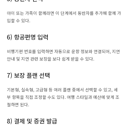
아이 또는 가족이 함께라면 이 단계에서 동반자를 추가해 함께 가
입할 수 있다.
6) 항공편명 입력
비행기편 번호를 입력하면 자동으로 운항 정보와 연결되어, 지연
안내 및 지연 관련 보장을 보다 쉽게 받을 수 있다.
7) 보장 플랜 선택
기본형, 실속형, 고급형 등 여러 플랜 중에서 선택할 수 있고, 세
부 항목을 직접 조정할 수도 있다. 여행 스타일과 예산에 맞게 조
절하면 된다.
8) 결제 및 증권 발급