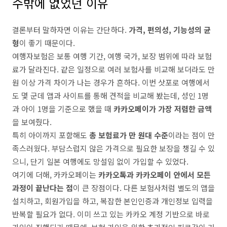
수밖에 없었던 이유
결론부터 말하자면 이유는 간단하다.
가격, 편의성, 기능성의 균
형
이 좋기 때문이다.
여행자보험은 보통 여행 기간, 여행 국가, 보장 범위에 따라 보험
료가 달라진다. 같은 일정으로 여러 보험사를 비교해 보더라도 만
원 이상 가격 차이가 나는 경우가 흔하다. 이번 삿포로 여행에서
도 몇 군데 앱과 사이트를 통해 견적을 비교해 봤는데, 성인 1명
과 아이 1명을 기준으로 했을 때
카카오페이가 가장 저렴한 금액
을 보여줬다.
특히 아이까지 포함해도
총 보험료가 만 원대 수준
이라는 점이 만
족스러웠다. 부담스럽지 않은 가격으로 필요한 보장을 챙길 수 있
으니, 단기 일본 여행에도 망설임 없이 가입할 수 있었다.
여기에 더해, 카카오페이는
카카오톡과 카카오페이 안에서 모든
과정이 끝난다는 점
이 큰 장점이다. 다른 보험사처럼 별도의 앱을
설치하고, 회원가입을 하고, 복잡한 본인인증과 개인정보 입력을
반복할 필요가 없다. 이미 쓰고 있는 카카오 계정 기반으로 바로