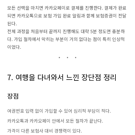
모든 선택을 마치면 카카오페이로 결제를 진행한다. 결제가 완료
되면 카카오톡으로 보험 가입 완료 알림과 함께 보험증권이 전달
된다.
전체 과정을 처음부터 끝까지 진행해도 대략 5분 정도면 충분하
다. 가입 절차에서 막히는 부분이 거의 없다는 점이 특히 인상적
이었다.
7. 여행을 다녀와서 느낀 장단점 정리
장점
여권번호 입력 없이 가입할 수 있어 심리적 부담이 적다.
카카오톡과 카카오페이 안에서 모든 절차가 끝난다.
가격이 다른 보험사 대비 경쟁력이 있다.