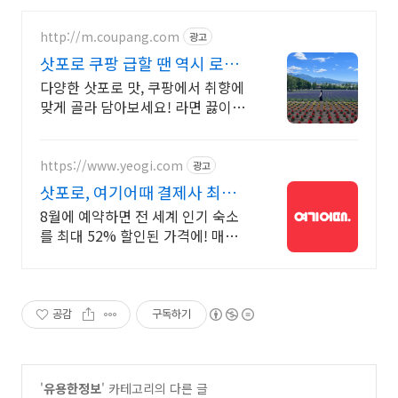
http://m.coupang.com
광고
삿포로 쿠팡 급할 땐 역시 로켓
배송
다양한 삿포로 맛, 쿠팡에서 취향에
맞게 골라 담아보세요! 라면 끓이기
도 귀찮을 때, 로켓배송으로 받은 라
면으로 간편하게 식사를.
https://www.yeogi.com
광고
삿포로, 여기어때 결제사 최대 2
만원 추가할인
8월에 예약하면 전 세계 인기 숙소
를 최대 52% 할인된 가격에! 매주
쏟아지는 다양한 혜택! 앱으로 알림
받고 똑똑하게 숙소 예약하기
공감
구독하기
'
유용한정보
' 카테고리의 다른 글