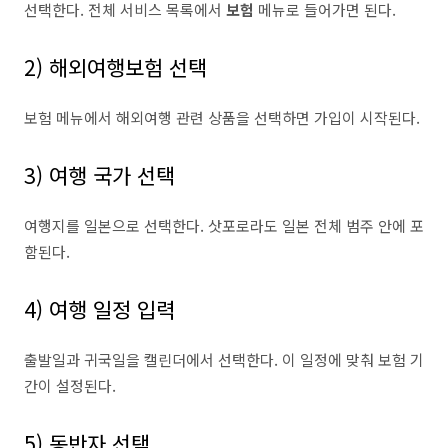
선택한다. 전체 서비스 목록에서
보험
메뉴로 들어가면 된다.
2) 해외여행보험 선택
보험 메뉴에서 해외여행 관련 상품을 선택하면 가입이 시작된다.
3) 여행 국가 선택
여행지를 일본으로 선택한다. 삿포로라도 일본 전체 범주 안에 포
함된다.
4) 여행 일정 입력
출발일과 귀국일을 캘린더에서 선택한다. 이 일정에 맞춰 보험 기
간이 설정된다.
5) 동반자 선택