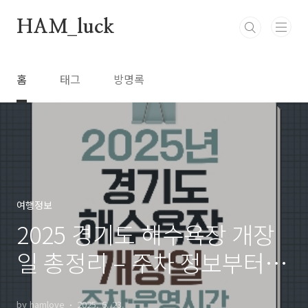
본문 바로가기
HAM_luck
홈
태그
방명록
여행정보
2025 경기도 해수욕장 개장
일 총정리 – 주차 정보부터 운
영시간까지
by hamlove
2025. 6. 23.